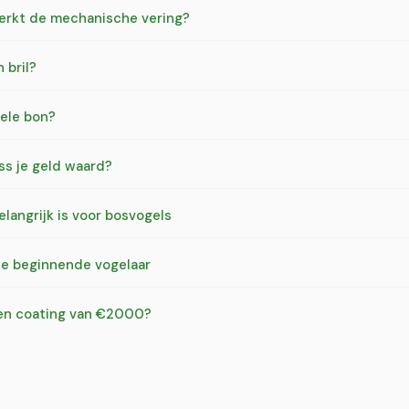
werkt de mechanische vering?
 bril?
nele bon?
iss je geld waard?
langrijk is voor bosvogels
 de beginnende vogelaar
 een coating van €2000?