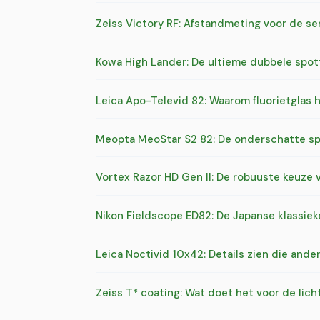
Zeiss Victory RF: Afstandmeting voor de s
Kowa High Lander: De ultieme dubbele spott
Leica Apo-Televid 82: Waarom fluorietglas 
Meopta MeoStar S2 82: De onderschatte sp
Vortex Razor HD Gen II: De robuuste keuze v
Nikon Fieldscope ED82: De Japanse klassiek
Leica Noctivid 10x42: Details zien die and
Zeiss T* coating: Wat doet het voor de lic