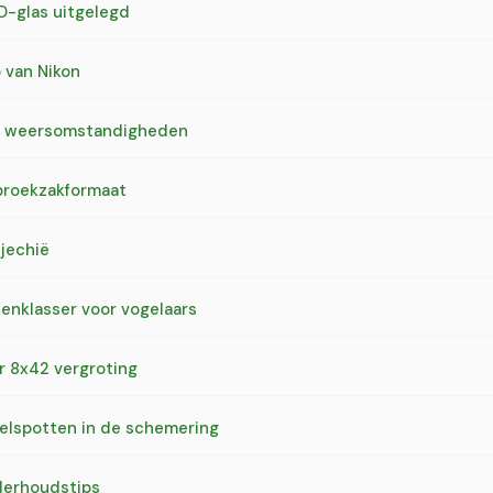
D-glas uitgelegd
 van Nikon
me weersomstandigheden
 broekzakformaat
sjechië
enklasser voor vogelaars
r 8x42 vergroting
gelspotten in de schemering
derhoudstips