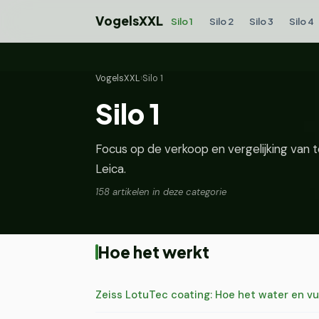
VogelsXXL
Silo 1
Silo 2
Silo 3
Silo 4
VogelsXXL
›
Silo 1
Silo 1
Focus op de verkoop en vergelijking van 
Leica.
158 artikelen in deze categorie
Hoe het werkt
Zeiss LotuTec coating: Hoe het water en vu