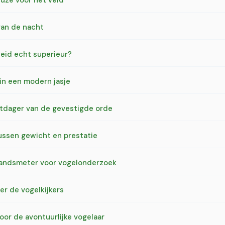
uze voor het veld
van de nacht
heid echt superieur?
 in een modern jasje
itdager van de gevestigde orde
tussen gewicht en prestatie
standsmeter voor vogelonderzoek
r de vogelkijkers
oor de avontuurlijke vogelaar