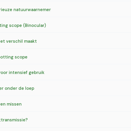
erieuze natuurwaarnemer
ing scope (Binocular)
het verschil maakt
otting scope
oor intensief gebruik
er onder de loep
eren missen
httransmissie?