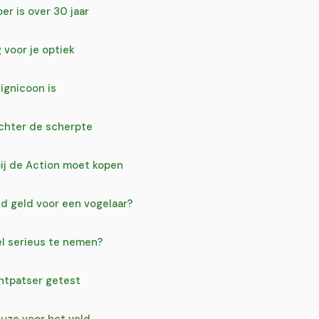
r is over 30 jaar
 voor je optiek
ignicoon is
chter de scherpte
bij de Action moet kopen
oid geld voor een vogelaar?
el serieus te nemen?
htpatser getest