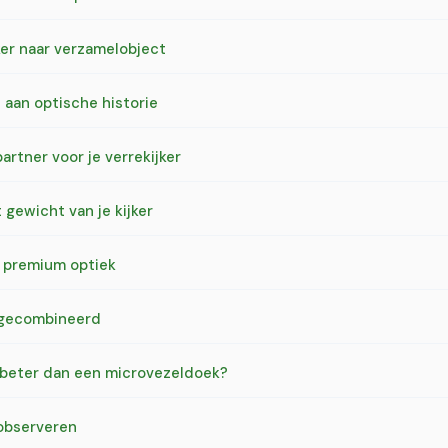
eker naar verzamelobject
 aan optische historie
rtner voor je verrekijker
gewicht van je kijker
e premium optiek
e gecombineerd
et beter dan een microvezeldoek?
 observeren