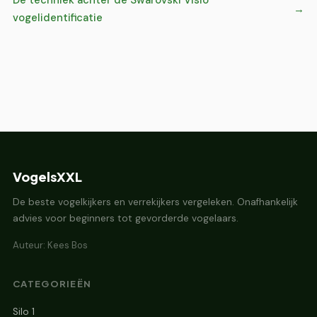
De techniek achter de Swarovski Visio
vogelidentificatie
VogelsXXL
De beste vogelkijkers en verrekijkers vergeleken. Onafhankelijk
advies voor beginners tot gevorderde vogelaars.
Auteur: Kees Bos
CATEGORIEËN
Silo 1