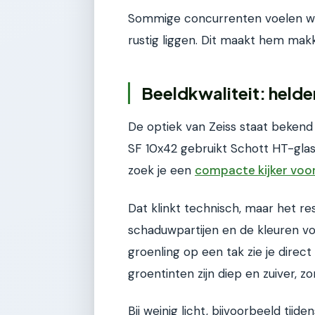
Sommige concurrenten voelen wat t
rustig liggen. Dit maakt hem makke
Beeldkwaliteit: helder
De optiek van Zeiss staat bekend
SF 10x42 gebruikt Schott HT-gl
zoek je een
compacte kijker voor 
Dat klinkt technisch, maar het resu
schaduwpartijen en de kleuren voe
groenling op een tak zie je direc
groentinten zijn diep en zuiver, z
Bij weinig licht, bijvoorbeeld tij