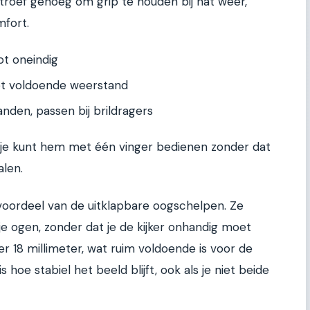
stroef genoeg om grip te houden bij nat weer,
fort.
ot oneindig
t voldoende weerstand
nden, passen bij brildragers
, je kunt hem met één vinger bedienen zonder dat
alen.
 voordeel van de uitklapbare oogschelpen. Ze
 je ogen, zonder dat je de kijker onhandig moet
r 18 millimeter, wat ruim voldoende is voor de
 hoe stabiel het beeld blijft, ook als je niet beide