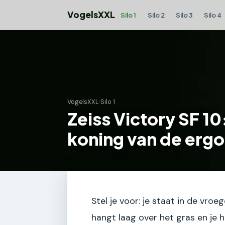
VogelsXXL
Silo 1
Silo 2
Silo 3
Silo 4
VogelsXXL
›
Silo 1
Zeiss Victory SF 10
koning van de erg
Stel je voor: je staat in de vro
hangt laag over het gras en je 