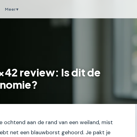
Meer ▾
x42 review: Is dit de
onomie?
ege ochtend aan de rand van een weiland, mist
hebt net een blauwborst gehoord. Je pakt je